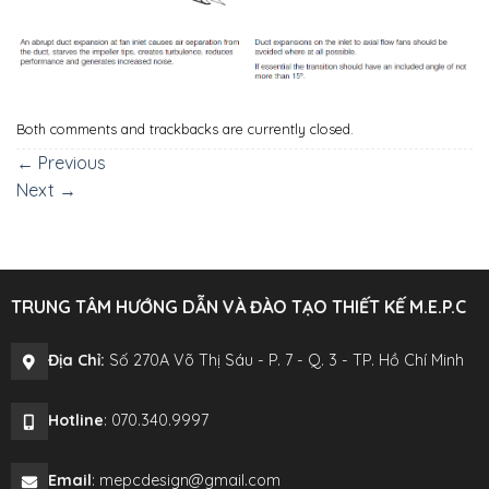
Both comments and trackbacks are currently closed.
←
Previous
Next
→
TRUNG TÂM HƯỚNG DẪN VÀ ĐÀO TẠO THIẾT KẾ M.E.P.C
Địa Chỉ:
Số 270A Võ Thị Sáu - P. 7 - Q. 3 - TP. Hồ Chí Minh
Hotline
: 070.340.9997
Email
: mepcdesign@gmail.com