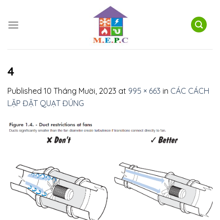
Skip
to
content
4
Published
10 Tháng Mười, 2023
at
995 × 663
in
CÁC CÁCH
LẶP ĐẶT QUẠT ĐÚNG