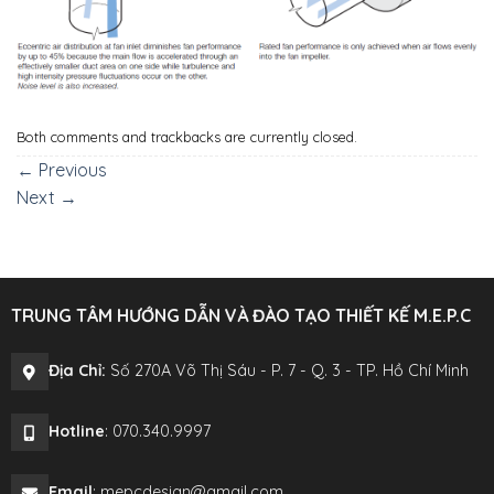
Both comments and trackbacks are currently closed.
←
Previous
Next
→
TRUNG TÂM HƯỚNG DẪN VÀ ĐÀO TẠO THIẾT KẾ M.E.P.C
Địa Chỉ:
Số 270A Võ Thị Sáu - P. 7 - Q. 3 - TP. Hồ Chí Minh
Hotline
: 070.340.9997
Email
: mepcdesign@gmail.com