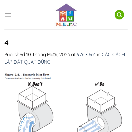
Skip
to
content
4
Published
10 Tháng Mười, 2023
at
976 × 664
in
CÁC CÁCH
LẶP ĐẶT QUẠT ĐÚNG