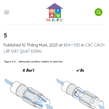
Skip
to
content
5
Published
10 Tháng Mười, 2023
at
804 × 530
in
CÁC CÁCH
LẶP ĐẶT QUẠT ĐÚNG