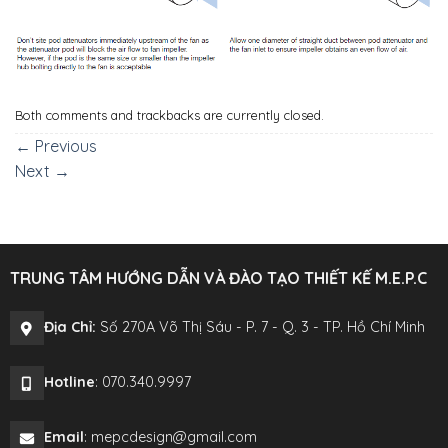
Both comments and trackbacks are currently closed.
←
Previous
Next
→
TRUNG TÂM HƯỚNG DẪN VÀ ĐÀO TẠO THIẾT KẾ M.E.P.C
Địa Chỉ:
Số 270A Võ Thị Sáu - P. 7 - Q. 3 - TP. Hồ Chí Minh
Hotline
: 070.340.9997
Email
: mepcdesign@gmail.com