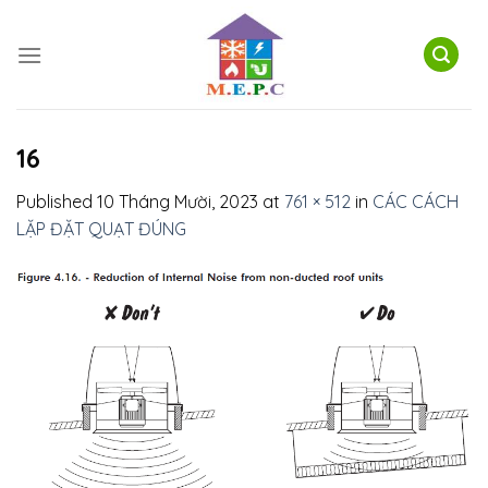
Skip
to
content
16
Published
10 Tháng Mười, 2023
at
761 × 512
in
CÁC CÁCH
LẶP ĐẶT QUẠT ĐÚNG