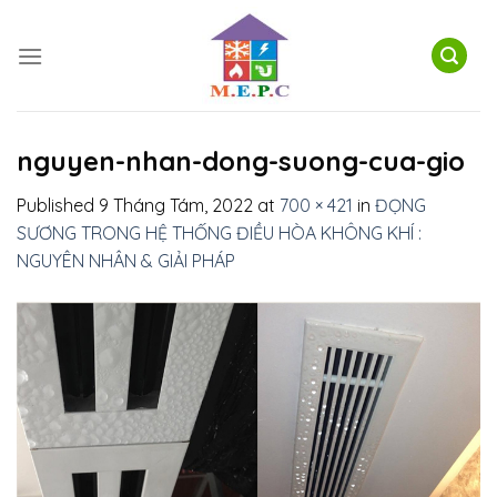
Skip
to
content
nguyen-nhan-dong-suong-cua-gio
Published
9 Tháng Tám, 2022
at
700 × 421
in
ĐỌNG
SƯƠNG TRONG HỆ THỐNG ĐIỀU HÒA KHÔNG KHÍ :
NGUYÊN NHÂN & GIẢI PHÁP