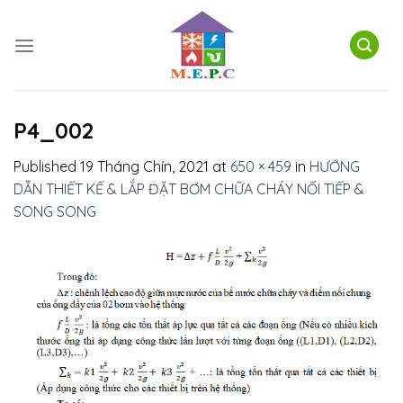
Skip
to
content
P4_002
Published
19 Tháng Chín, 2021
at
650 × 459
in
HƯỚNG
DẪN THIẾT KẾ & LẮP ĐẶT BƠM CHỮA CHÁY NỐI TIẾP &
SONG SONG