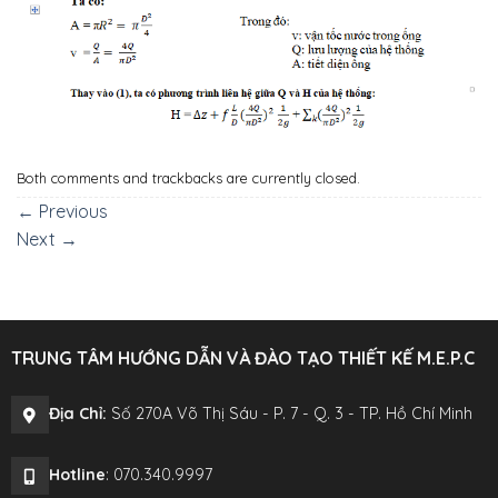
Both comments and trackbacks are currently closed.
←
Previous
Next
→
TRUNG TÂM HƯỚNG DẪN VÀ ĐÀO TẠO THIẾT KẾ M.E.P.C
Địa Chỉ:
Số 270A Võ Thị Sáu - P. 7 - Q. 3 - TP. Hồ Chí Minh
Hotline
: 070.340.9997