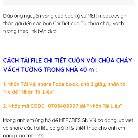
Đáp ứng nguyện vọng của các kỹ sư MEP, mepcdesign
thân gởi đến các bạn Chi Tiết của Tủ chữa cháy vách
tường theo link bên dưới.
CÁCH TẢI FILE CHI TIẾT CUỘN VÒI CHỮA CHÁY
VÁCH TƯỜNG TRONG NHÀ 40 m :
​1. Nhấn Tải Về, share Face book, chờ 2 giây, nhấn tải
file để “Nhận Tài Liệu”.
​2. Nhập mã CODE : 0703409997 để “Nhận Tài Liệu”.
Mong anh em ủng hộ để MEPCDESIGN.VN có động lực viết
và share các tài liệu có giá trị & thiết thực cho anh em
nâng cao trình độ.