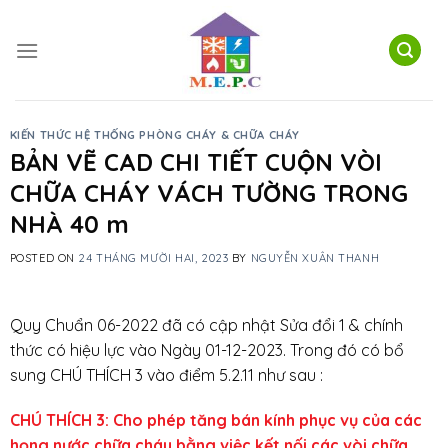
Skip
to
content
KIẾN THỨC HỆ THỐNG PHÒNG CHÁY & CHỮA CHÁY
BẢN VẼ CAD CHI TIẾT CUỘN VÒI
CHỮA CHÁY VÁCH TƯỜNG TRONG
NHÀ 40 m
POSTED ON
24 THÁNG MƯỜI HAI, 2023
BY
NGUYỄN XUÂN THANH
Quy Chuẩn 06-2022 đã có cập nhật Sửa đổi 1 & chính
thức có hiệu lực vào Ngày 01-12-2023. Trong đó có bổ
sung CHÚ THÍCH 3 vào điểm 5.2.11 như sau :
CHÚ THÍCH 3: Cho phép tăng bán kính phục vụ của các
họng nước chữa cháy bằng việc kết nối các vòi chữa