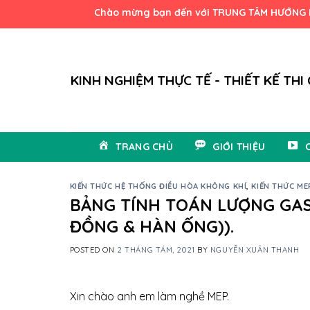
Skip
Chào mừng bạn đến với TRUNG TÂM HƯỚNG DẪN VÀ 
to
content
KINH NGHIỆM THỰC TẾ - THIẾT KẾ THI
TRANG CHỦ
GIỚI THIỆU
KIẾN THỨC HỆ THỐNG ĐIỀU HÒA KHÔNG KHÍ
,
KIẾN THỨC ME
BẢNG TÍNH TOÁN LƯỢNG GAS 
ĐỒNG & HÀN ỐNG)).
POSTED ON
2 THÁNG TÁM, 2021
BY
NGUYỄN XUÂN THANH
Xin chào anh em làm nghề MEP.