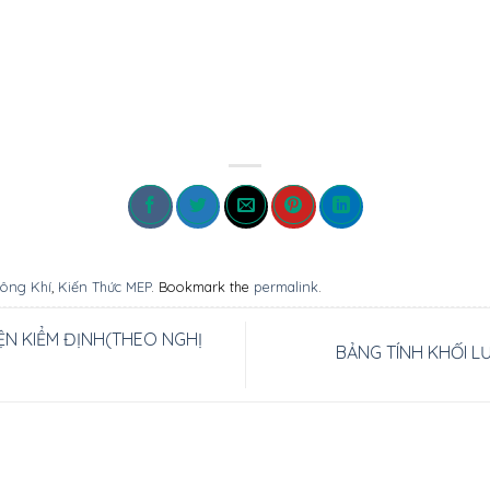
hông Khí
,
Kiến Thức MEP
. Bookmark the
permalink
.
N KIỂM ĐỊNH(THEO NGHỊ
BẢNG TÍNH KHỐI L