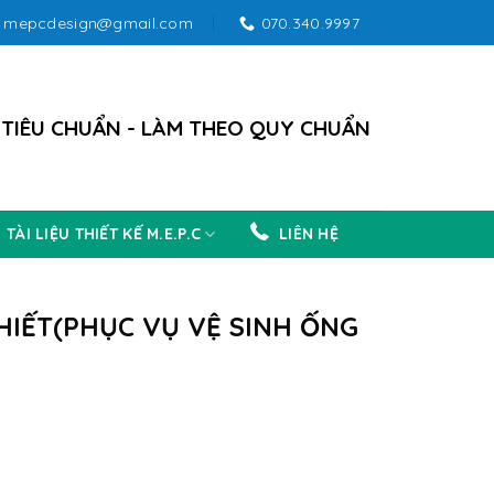
mepcdesign@gmail.com
070.340.9997
 TIÊU CHUẨN - LÀM THEO QUY CHUẨN
TÀI LIỆU THIẾT KẾ M.E.P.C
LIÊN HỆ
HIẾT(PHỤC VỤ VỆ SINH ỐNG