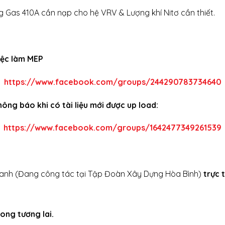
 Gas 410A cần nạp cho hệ VRV & Lượng khí Nitơ cần thiết.
iệc làm MEP
https://www.facebook.com/groups/244290783734640
g báo khi có tài liệu mới được up load:
https://www.facebook.com/groups/1642477349261539
anh (Đang công tác tại Tập Đoàn Xây Dựng Hòa Bình)
trực 
ong tương lai.