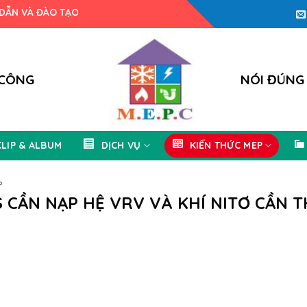
ĐÀO TẠO THIẾT KẾ M.E.P.C
 CÔNG
NÓI ĐÚNG
CLIP & ALBUM
DỊCH VỤ
KIẾN THỨC MEP
P
CẦN NẠP HỆ VRV VÀ KHÍ NITƠ CẦN T