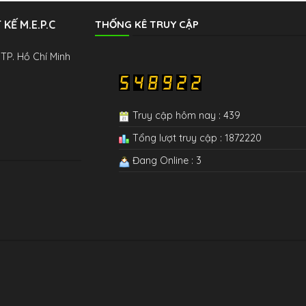
KẾ M.E.P.C
THỐNG KÊ TRUY CẬP
 TP. Hồ Chí Minh
Truy cập hôm nay : 439
Tổng lượt truy cập : 1872220
Đang Online : 3