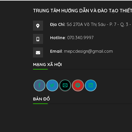
TRUNG TÂM HƯỚNG DẪN VÀ ĐÀO TẠO THIẾT 
Địa Chỉ:
Số 270A Võ Thị Sáu - P. 7 - Q. 3 -
Hotline
: 070.340.9997
Email
: mepcdesign@gmail.com
MẠNG XÃ HỘI
BẢN ĐỒ