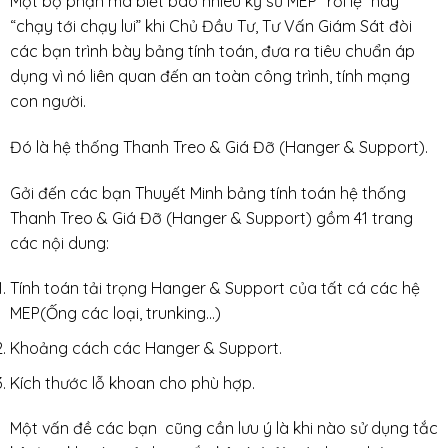
Một bộ phận mà biết bao nhiêu kỹ sư MEP “rơi lệ” hay
“chạy tới chạy lui” khi Chủ Đầu Tư, Tư Vấn Giám Sát đòi
các bạn trình bày bảng tính toán, đưa ra tiêu chuẩn áp
dụng vì nó liên quan đến an toàn công trình, tính mạng
con người.
Đó là hệ thống Thanh Treo & Giá Đỡ (Hanger & Support).
Gởi đến các bạn Thuyết Minh bảng tính toán hệ thống
Thanh Treo & Giá Đỡ (Hanger & Support) gồm 41 trang
các nội dung:
Tính toán tải trọng Hanger & Support của tất cá các hệ
MEP(Ống các loại, trunking…)
Khoảng cách các Hanger & Support.
Kích thước lỗ khoan cho phù hợp.
Một vấn đề các bạn cũng cần lưu ý là khi nào sử dụng tắc