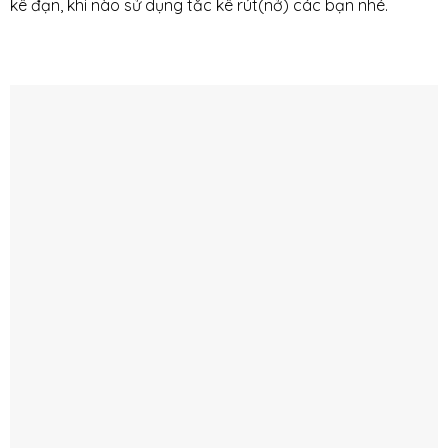
kê đạn, khi nào sử dụng tắc kê rút(nở) các bạn nhé.