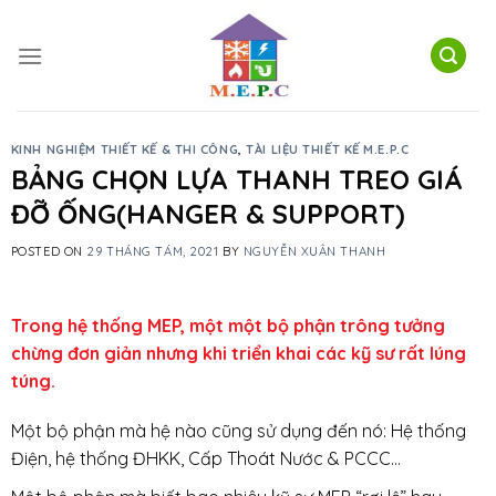
Skip
to
content
KINH NGHIỆM THIẾT KẾ & THI CÔNG
,
TÀI LIỆU THIẾT KẾ M.E.P.C
BẢNG CHỌN LỰA THANH TREO GIÁ
ĐỠ ỐNG(HANGER & SUPPORT)
POSTED ON
29 THÁNG TÁM, 2021
BY
NGUYỄN XUÂN THANH
Trong hệ thống MEP, một một bộ phận trông tưởng
chừng đơn giản nhưng khi triển khai các kỹ sư rất lúng
túng.
Một bộ phận mà hệ nào cũng sử dụng đến nó: Hệ thống
Điện, hệ thống ĐHKK, Cấp Thoát Nước & PCCC…