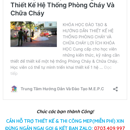
Chúc các bạn thành Công!
CẦN HỖ TRỢ THIẾT KẾ & THI CÔNG MEP(MIỄN PHÍ) XIN
ĐỪNG NGẦN NGẠI GỌI & KẾT BẠN ZALO:
0703.409.997