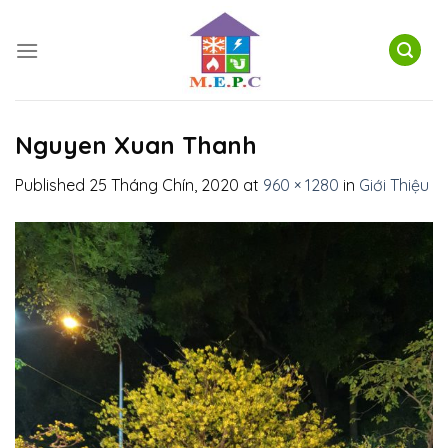
Skip
to
content
Nguyen Xuan Thanh
Published
25 Tháng Chín, 2020
at
960 × 1280
in
Giới Thiệu