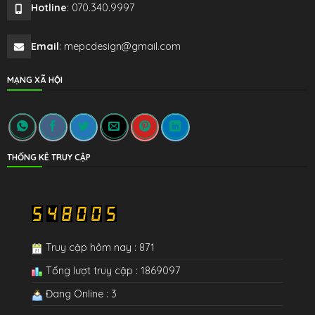
Hotline
: 070.340.9997
Email
: mepcdesign@gmail.com
MẠNG XÃ HỘI
THỐNG KÊ TRUY CẬP
Truy cập hôm nay : 871
Tổng lượt truy cập : 1869097
Đang Online : 3