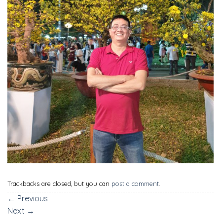
Trackbacks are closed, but you can
post a comment
.
←
Previous
Next
→