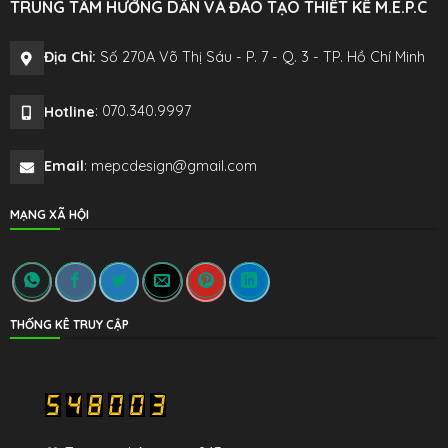
TRUNG TÂM HƯỚNG DẪN VÀ ĐÀO TẠO THIẾT KẾ M.E.P.C
Địa Chỉ:
Số 270A Võ Thị Sáu - P. 7 - Q. 3 - TP. Hồ Chí Minh
Hotline
: 070.340.9997
Email
: mepcdesign@gmail.com
MẠNG XÃ HỘI
THỐNG KÊ TRUY CẬP