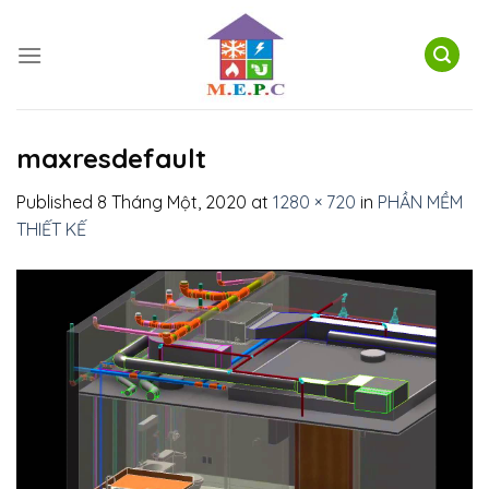
Skip
to
content
maxresdefault
Published
8 Tháng Một, 2020
at
1280 × 720
in
PHẦN MỀM
THIẾT KẾ