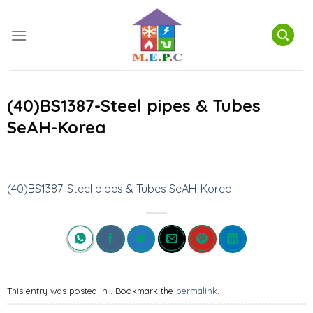
Skip
to
content
(40)BS1387-Steel pipes & Tubes
SeAH-Korea
(40)BS1387-Steel pipes & Tubes SeAH-Korea
This entry was posted in . Bookmark the
permalink
.