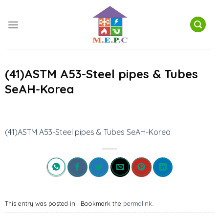
Skip
to
content
(41)ASTM A53-Steel pipes & Tubes
SeAH-Korea
(41)ASTM A53-Steel pipes & Tubes SeAH-Korea
This entry was posted in . Bookmark the
permalink
.