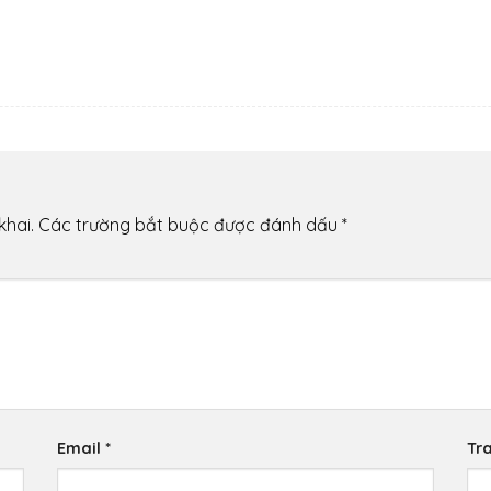
khai.
Các trường bắt buộc được đánh dấu
*
Email
*
Tr