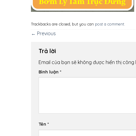
Trackbacks are closed, but you can
post a comment
.
←
Previous
Trả lời
Email của bạn sẽ không được hiển thị công 
Bình luận
*
Tên
*