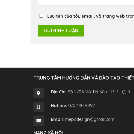
Lưu tên của tôi, email, và trang web tron
TRUNG TÂM HƯỚNG DẪN VÀ ĐÀO TẠO THIẾT 
Địa Chỉ:
Số 270A Võ Thị Sáu - P. 7 - Q. 3 -
Hotline
: 070.340.9997
Email
: mepcdesign@gmail.com
MẠNG XÃ HỘI