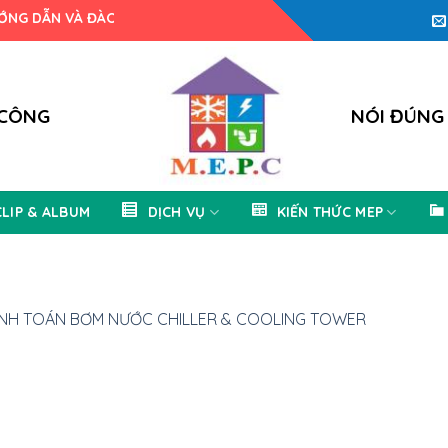
ẪN VÀ ĐÀO TẠO THIẾT KẾ M.E.P.C
 CÔNG
NÓI ĐÚNG
CLIP & ALBUM
DỊCH VỤ
KIẾN THỨC MEP
ÍNH TOÁN BƠM NƯỚC CHILLER & COOLING TOWER