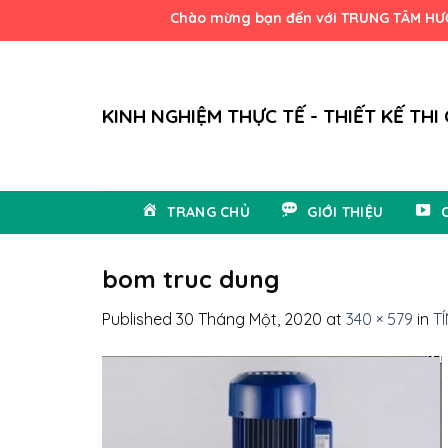
Skip
Chào mừng bạn đến với TRUNG TÂM HƯỚNG D
to
content
KINH NGHIỆM THỰC TẾ - THIẾT KẾ THI
TRANG CHỦ
GIỚI THIỆU
bom truc dung
Published
30 Tháng Một, 2020
at
340 × 579
in
T