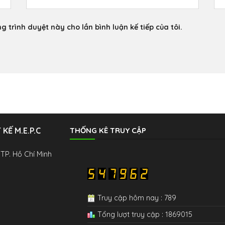
g trình duyệt này cho lần bình luận kế tiếp của tôi.
KẾ M.E.P.C
THỐNG KÊ TRUY CẬP
 TP. Hồ Chí Minh
Truy cập hôm nay : 789
Tổng lượt truy cập : 1869015