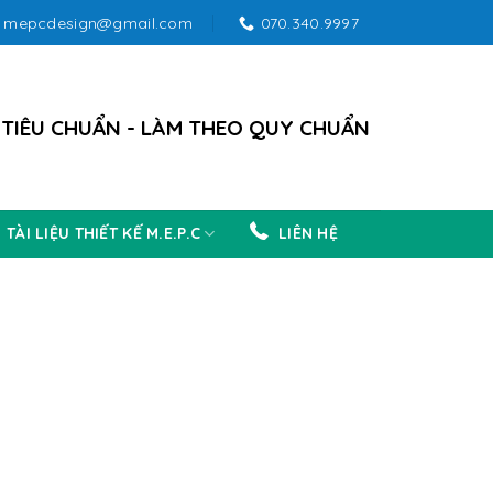
mepcdesign@gmail.com
070.340.9997
 TIÊU CHUẨN - LÀM THEO QUY CHUẨN
TÀI LIỆU THIẾT KẾ M.E.P.C
LIÊN HỆ